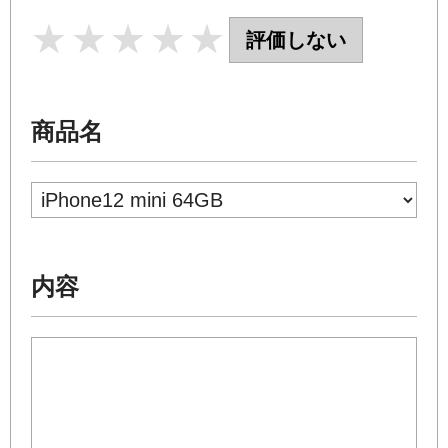
1 star
2 stars
3 stars
4 stars
5 stars
評価しない
商品名
内容