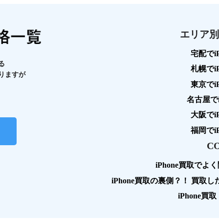
エリア別i
宅配でi
る
札幌でi
りますが
東京でi
名古屋でi
大阪でi
福岡でi
C
iPhone買取で
iPhone買取の裏側？！ 買取
iPhone